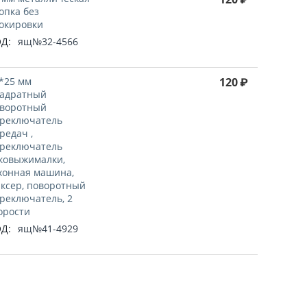
опка без
окировки
Д:
ящ№32-4566
*25 мм
120
₽
адратный
воротный
реключатель
редач ,
реключатель
ковыжималки,
хонная машина,
ксер, поворотный
реключатель, 2
орости
Д:
ящ№41-4929