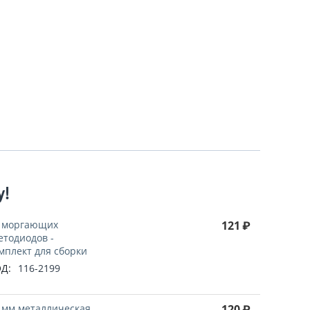
у!
 моргающих
121
₽
етодиодов -
мплект для сборки
Д:
116-2199
 мм металлическая
120
₽