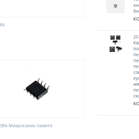
кн
бл
КО
4N
25
Кв
по
пе
пе
пе
со
ку
ми
пе
ск
КО
2BN Микросхема памяти