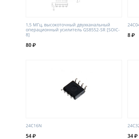
1,5 МГц, высокоточный двухканальный
24C0
операционный усилитель GS8552-SR [SOIC-
8]
8
₽
80
₽
24C16N
24C3
54
₽
34
₽