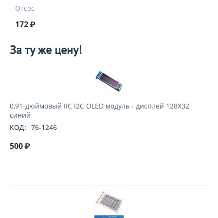
Отсос
172
₽
За ту же цену!
0,91-дюймовый IIC I2C OLED модуль - дисплей 128X32
синий
КОД:
76-1246
500
₽