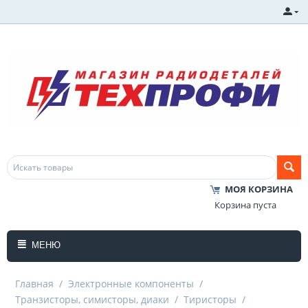
МОЯ КОРЗИНА
Корзина пуста
МЕНЮ
Главная
/
Электронные компоненты
/
Транзисторы, симисторы, диаки
/
Тиристоры
/