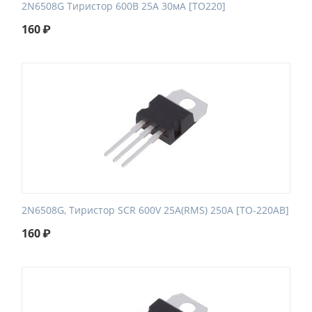
2N6508G Тиристор 600В 25А 30мА [TO220]
160
₽
2N6508G, Тиристор SCR 600V 25A(RMS) 250A [TO-220AB]
160
₽