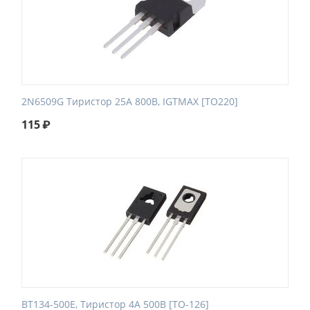
2N6509G Тиристор 25A 800В, IGTMAX [TO220]
115
₽
BT134-500E, Тиристор 4А 500В [TO-126]