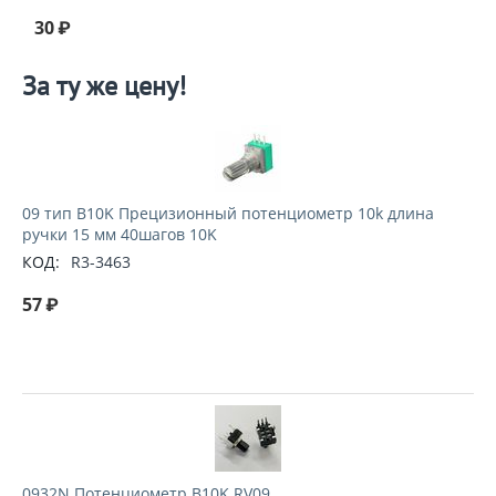
30
₽
За ту же цену!
09 тип B10K Прецизионный потенциометр 10k длина
ручки 15 мм 40шагов 10K
КОД:
R3-3463
57
₽
0932N Потенциометр B10K RV09