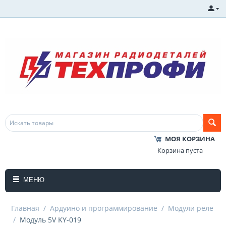
МОЯ КОРЗИНА
Корзина пуста
МЕНЮ
Главная
/
Ардуино и программирование
/
Модули реле
/
Модуль 5V KY-019