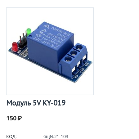
Модуль 5V KY-019
150
₽
КОД:
ящ№21-103