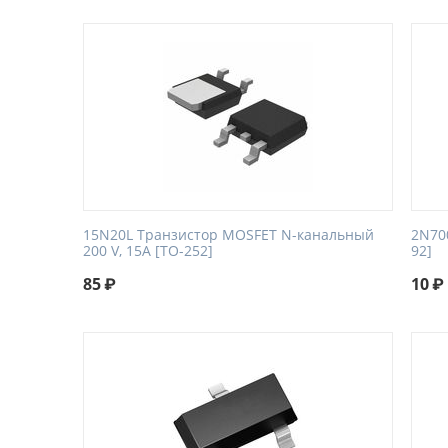
15N20L Транзистор MOSFET N-канальный
2N700
200 V, 15A [TO-252]
92]
85
₽
10
₽