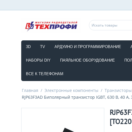
3D
TV
АРДУИНО И ПРОГРАММИРОВАНИЕ
НАБОРЫ DIY
ПАЯЛЬНОЕ ОБОРУДОВАНИЕ
ПО
ВСЕ К ТЕЛЕФОНАМ
Главная
/
Электронные компоненты
/
Транзисторы,
RJP63F3AD Биполярный транзистор IGBT, 630 В, 40 А, 
RJP63F
[TO220