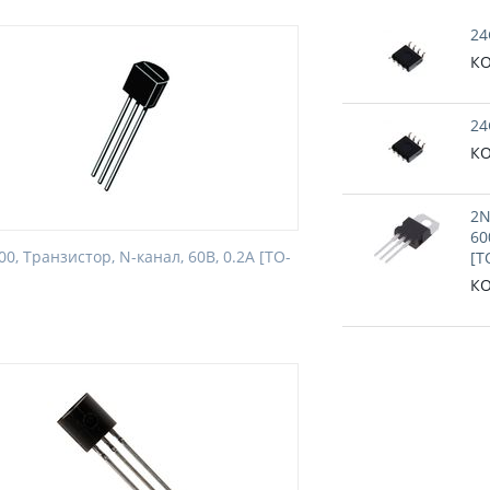
24
КО
24
КО
2N
60
0, Транзистор, N-канал, 60В, 0.2А [TO-
[T
КО