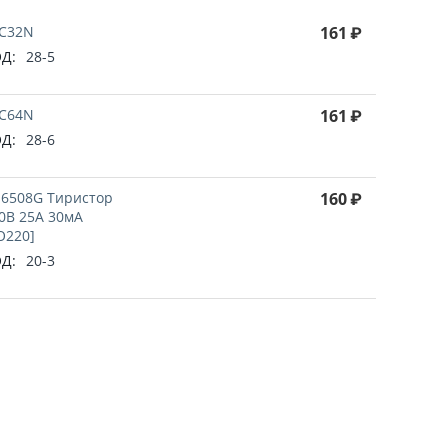
C32N
161
₽
Д:
28-5
C64N
161
₽
Д:
28-6
6508G Тиристор
160
₽
0В 25А 30мА
O220]
Д:
20-3