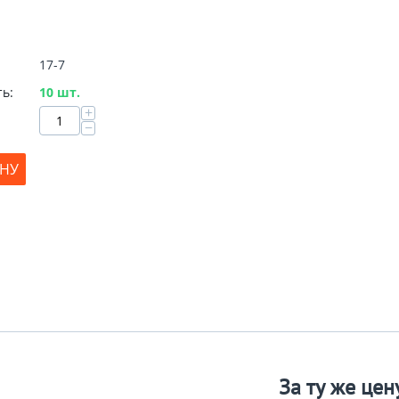
17-7
ь:
10 шт.
+
−
ИНУ
За ту же цен