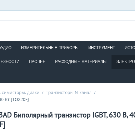
АУДИО
ИЗМЕРИТЕЛЬНЫЕ ПРИБОРЫ
ИНСТРУМЕНТ
ИСТ
ЛЕЗНОСТИ
ПРОЧЕЕ
РАСХОДНЫЕ МАТЕРИАЛЫ
ЭЛЕКТР
 симисторы, диаки
/
Транзисторы N-канал
/
30 Вт [TO220F]
3AD Биполярный транзистор IGBT, 630 В, 40
F]