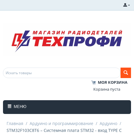
МОЯ КОРЗИНА
Корзина пуста
МЕНЮ
Главная
/
Ардуино и программирование
/
Ардуино
/
STM32F103C8T6 – Системная плата STM32 - вход TYPE C