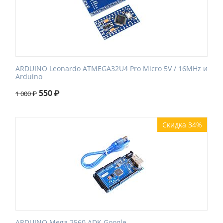
ARDUINO Leonardo ATMEGA32U4 Pro Micro 5V / 16MHz и
Arduino
550
₽
1 000
₽
Скидка 34%
ARDUINO Mega 2560 ADK Google