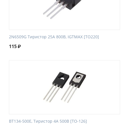
2N6509G Тиристор 25A 800В, IGTMAX [TO220]
115
₽
BT134-500E, Тиристор 4А 500В [TO-126]