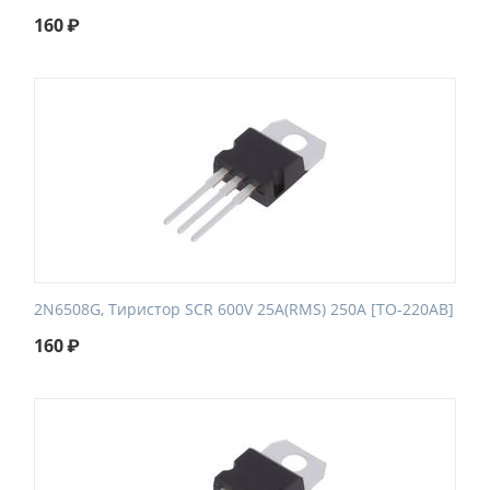
160
₽
2N6508G, Тиристор SCR 600V 25A(RMS) 250A [TO-220AB]
160
₽