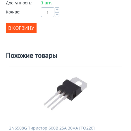
Доступность:
3 шт.
+
Кол-во:
−
В КОРЗИНУ
Похожие товары
2N6508G Тиристор 600В 25А 30мА [TO220]